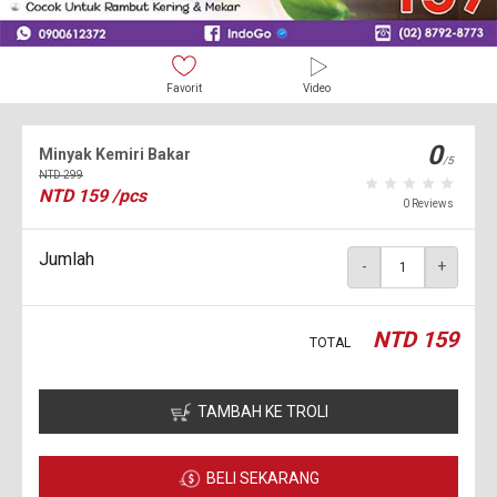
Favorit
Video
0
Minyak Kemiri Bakar
/5
NTD
299
NTD
159
/pcs
0 Reviews
Jumlah
-
+
NTD
159
TOTAL
TAMBAH KE TROLI
BELI SEKARANG