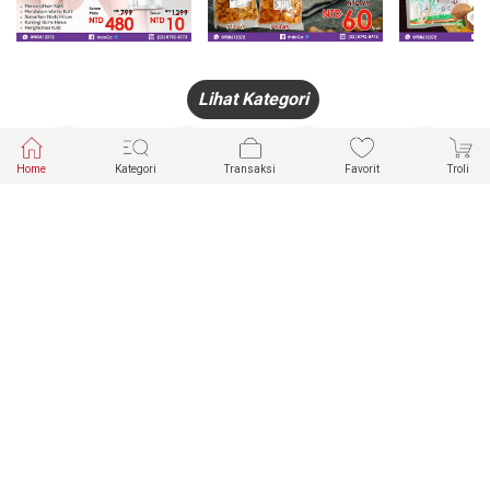
Lihat Kategori
Home
Kategori
Transaksi
Favorit
Troli
HANDPHONE
FASHION
PAKAIAN
PERHIASAN
DALAM
PRODUK
PULSA
JAM TANGAN
KECANTIKAN
MUSLIM