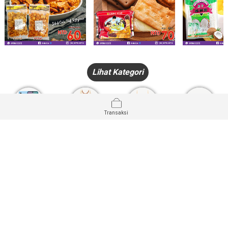
Lihat Kategori
Transaksi
HANDPHONE
FASHION
PAKAIAN
PERHIASAN
DALAM
PRODUK
PULSA
JAM TANGAN
KECANTIKAN
MUSLIM