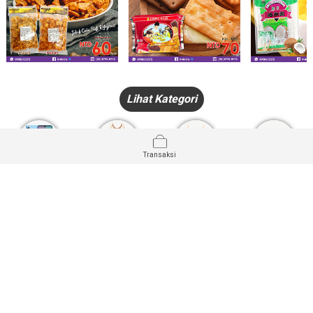
Lihat Kategori
Transaksi
HANDPHONE
FASHION
PAKAIAN
PERHIASAN
DALAM
PRODUK
PULSA
JAM TANGAN
KECANTIKAN
MUSLIM