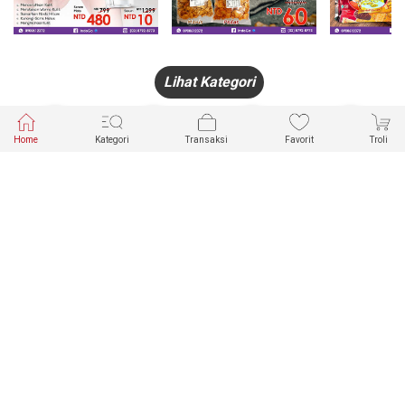
Lihat Kategori
Home
Kategori
Transaksi
Favorit
Troli
HANDPHONE
FASHION
PAKAIAN
PERHIASAN
DALAM
PRODUK
PULSA
JAM TANGAN
KECANTIKAN
MUSLIM