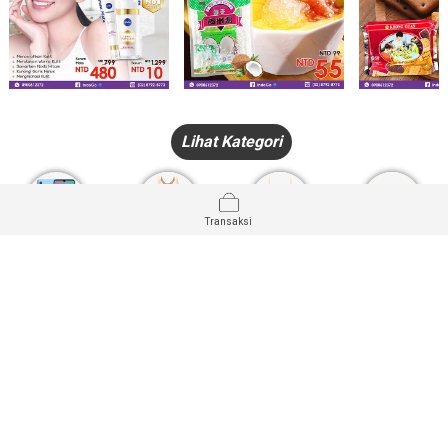
Lihat Kategori
Transaksi
HANDPHONE
FASHION
PAKAIAN
PERHIASAN
DALAM
PRODUK
PULSA
JAM TANGAN
KECANTIKAN
MUSLIM