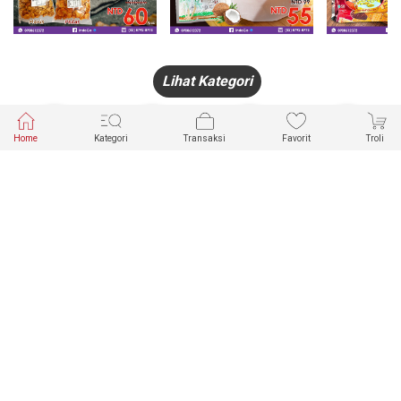
Lihat Kategori
Home
Kategori
Transaksi
Favorit
Troli
HANDPHONE
FASHION
PAKAIAN
PERHIASAN
DALAM
PRODUK
PULSA
JAM TANGAN
KECANTIKAN
MUSLIM