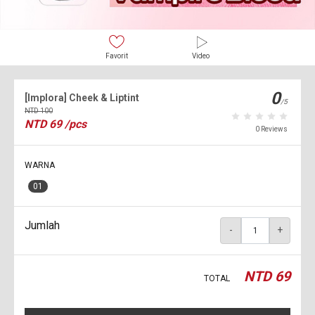
Favorit
Video
0
[Implora] Cheek & Liptint
/5
NTD
100
NTD
69
/pcs
0 Reviews
WARNA
01
Jumlah
-
+
NTD
69
TOTAL