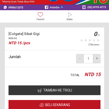
Favorit
Video
0
[Colgate] Sikat Gigi
/5
NTD
40
NTD
15
/pcs
0 Reviews
Jumlah
-
+
NTD
15
TOTAL
TAMBAH KE TROLI
BELI SEKARANG