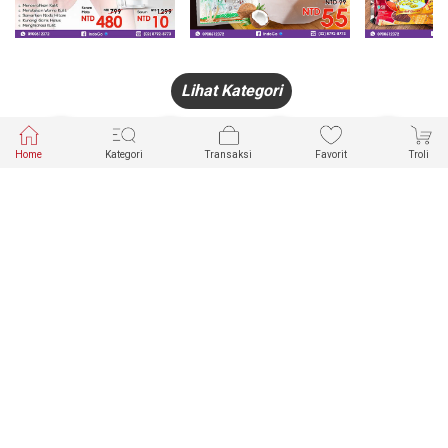
Lihat Kategori
Home
Kategori
Transaksi
Favorit
Troli
HANDPHONE
FASHION
PAKAIAN
PERHIASAN
DALAM
PRODUK
PULSA
JAM TANGAN
KECANTIKAN
MUSLIM