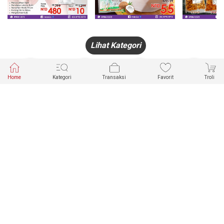
Lihat Kategori
Home
Kategori
Transaksi
Favorit
Troli
HANDPHONE
FASHION
PAKAIAN
PERHIASAN
DALAM
PRODUK
PULSA
JAM TANGAN
KECANTIKAN
MUSLIM