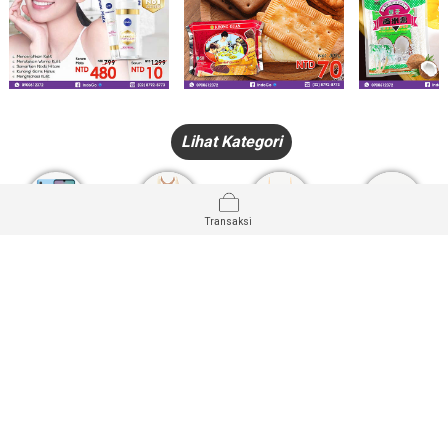
Lihat Kategori
Transaksi
HANDPHONE
FASHION
PAKAIAN
PERHIASAN
DALAM
PRODUK
PULSA
JAM TANGAN
KECANTIKAN
MUSLIM