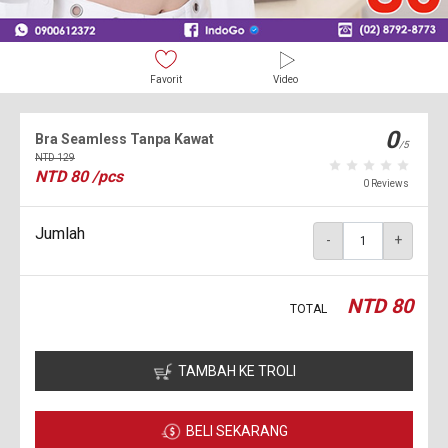
Favorit
Video
0
Bra Seamless Tanpa Kawat
/5
NTD
129
NTD
80
/pcs
0 Reviews
Jumlah
-
+
NTD
80
TOTAL
TAMBAH KE TROLI
BELI SEKARANG