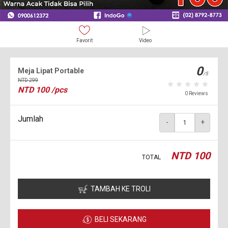
Favorit
Video
0
Meja Lipat Portable
/5
NTD
299
NTD
100
/pcs
0 Reviews
Jumlah
-
+
NTD
100
TOTAL
TAMBAH KE TROLI
BELI SEKARANG