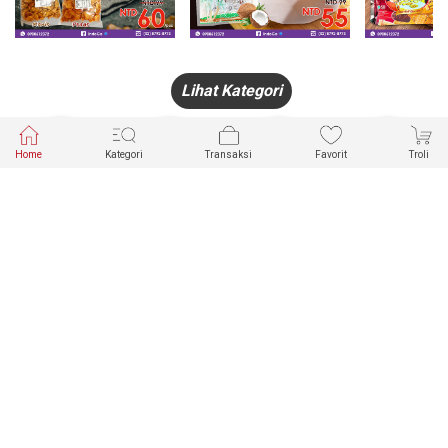
Lihat Kategori
Home
Kategori
Transaksi
Favorit
Troli
HANDPHONE
FASHION
PAKAIAN
PERHIASAN
DALAM
PRODUK
PULSA
JAM TANGAN
KECANTIKAN
MUSLIM