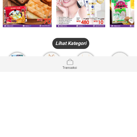
Lihat Kategori
Transaksi
HANDPHONE
FASHION
PAKAIAN
PERHIASAN
DALAM
PRODUK
PULSA
JAM TANGAN
KECANTIKAN
MUSLIM