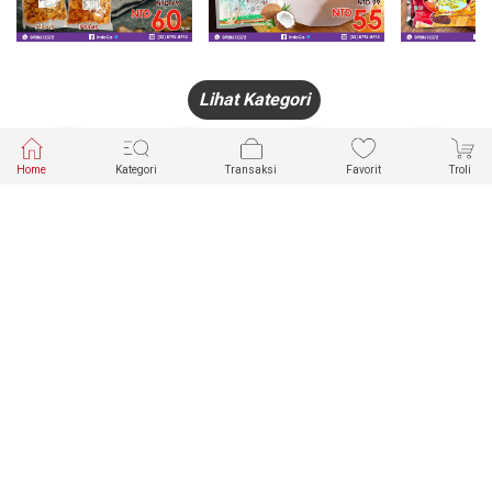
Lihat Kategori
Home
Kategori
Transaksi
Favorit
Troli
HANDPHONE
FASHION
PAKAIAN
PERHIASAN
DALAM
PRODUK
PULSA
JAM TANGAN
KECANTIKAN
MUSLIM