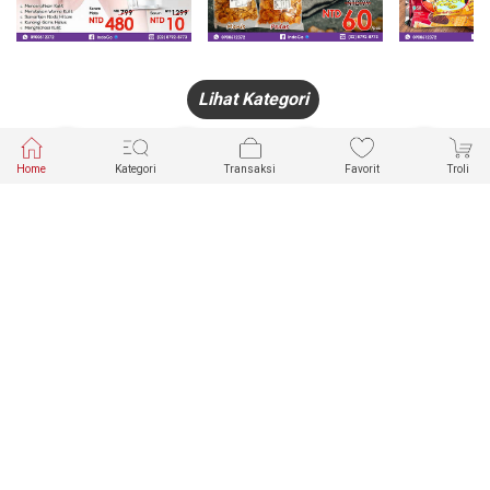
Lihat Kategori
Home
Kategori
Transaksi
Favorit
Troli
HANDPHONE
FASHION
PAKAIAN
PERHIASAN
DALAM
PRODUK
PULSA
JAM TANGAN
KECANTIKAN
MUSLIM