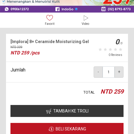
Favorit
Video
0
[Implora] 8+ Ceramide Moisturizing Gel
/5
NTD
339
NTD
259
/pcs
0 Reviews
Jumlah
-
+
NTD
259
TOTAL
TAMBAH KE TROLI
BELI SEKARANG