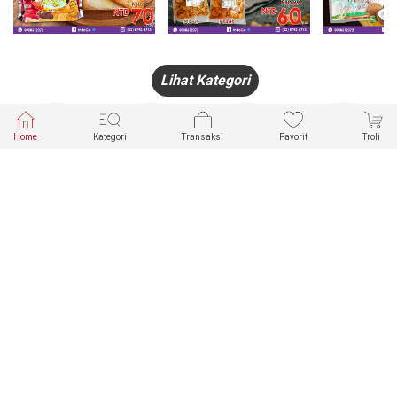
Lihat Kategori
Home
Kategori
Transaksi
Favorit
Troli
HANDPHONE
FASHION
PAKAIAN
PERHIASAN
DALAM
PRODUK
PULSA
JAM TANGAN
KECANTIKAN
MUSLIM