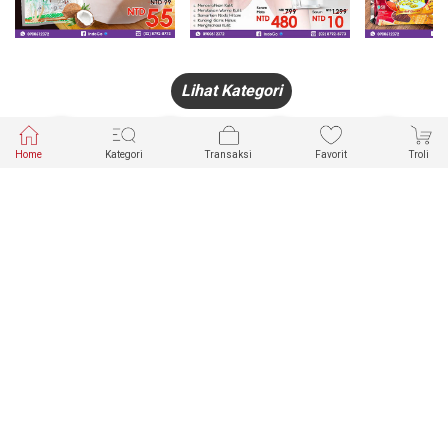
Lihat Kategori
Home
Kategori
Transaksi
Favorit
Troli
HANDPHONE
FASHION
PAKAIAN
PERHIASAN
DALAM
PRODUK
PULSA
JAM TANGAN
KECANTIKAN
MUSLIM