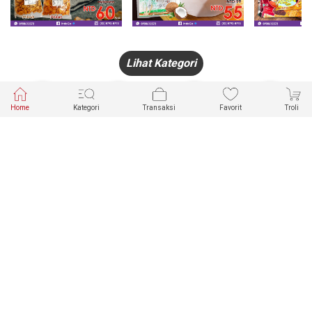
Lihat Kategori
Home
Kategori
Transaksi
Favorit
Troli
HANDPHONE
FASHION
PAKAIAN
PERHIASAN
DALAM
PRODUK
PULSA
JAM TANGAN
KECANTIKAN
MUSLIM