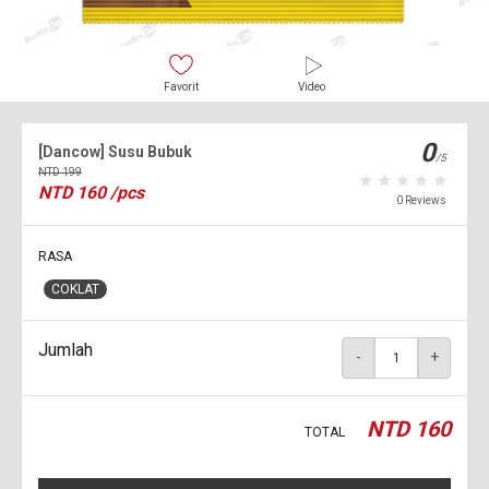
Favorit
Video
0
[Dancow] Susu Bubuk
/5
NTD
199
NTD
160
/pcs
0 Reviews
RASA
COKLAT
Jumlah
-
+
NTD
160
TOTAL