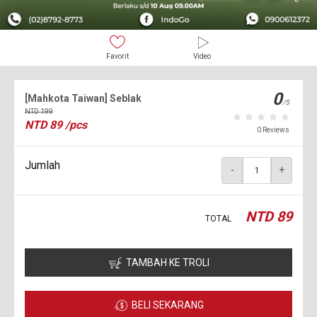
Favorit
Video
0
[Mahkota Taiwan] Seblak
/5
NTD
199
NTD
89
/pcs
0 Reviews
Jumlah
-
+
NTD
89
TOTAL
TAMBAH KE TROLI
BELI SEKARANG