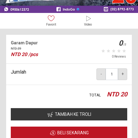
Favorit
Video
0
Garam Dapur
/5
NTD
39
NTD
20
/pcs
0 Reviews
Jumlah
-
+
NTD
20
TOTAL
TAMBAH KE TROLI
BELI SEKARANG