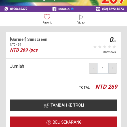
Favorit
Video
0
[Garnier] Sunscreen
/5
NTD
499
NTD
269
/pcs
0 Reviews
Jumlah
-
+
NTD
269
TOTAL
TAMBAH KE TROLI
BELI SEKARANG