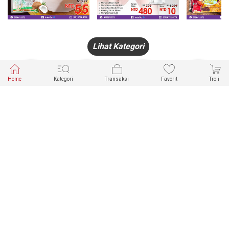
Lihat Kategori
Home
Kategori
Transaksi
Favorit
Troli
HANDPHONE
FASHION
PAKAIAN
PERHIASAN
DALAM
PRODUK
PULSA
JAM TANGAN
KECANTIKAN
MUSLIM