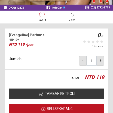
Favorit
Video
0
[Evangeline] Parfume
/5
NTD
199
NTD
119
/pcs
0 Reviews
Jumlah
-
+
NTD
119
TOTAL
TAMBAH KE TROLI
BELI SEKARANG