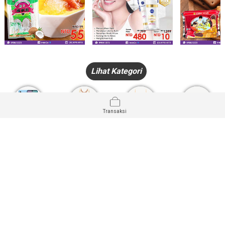
Lihat Kategori
Transaksi
HANDPHONE
FASHION
PAKAIAN
PERHIASAN
DALAM
PRODUK
PULSA
JAM TANGAN
KECANTIKAN
MUSLIM