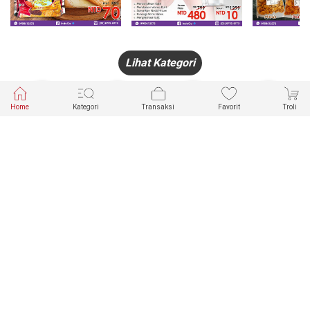
Lihat Kategori
Home
Kategori
Transaksi
Favorit
Troli
HANDPHONE
FASHION
PAKAIAN
PERHIASAN
DALAM
PRODUK
PULSA
JAM TANGAN
KECANTIKAN
MUSLIM