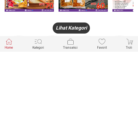
Lihat Kategori
Home
Kategori
Transaksi
Favorit
Troli
HANDPHONE
FASHION
PAKAIAN
PERHIASAN
DALAM
PRODUK
PULSA
JAM TANGAN
KECANTIKAN
MUSLIM